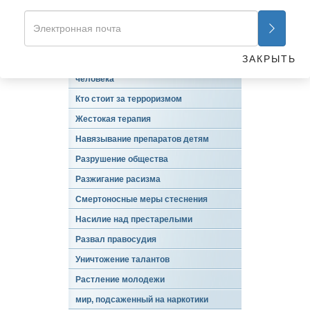
ПУБЛИКАЦИИ ГКПЧ
Обзор
Важное замечание для читателя
ЗАКРЫТЬ
Гражданская комиссия по правам
человека
Кто стоит за терроризмом
Жестокая терапия
Навязывание препаратов детям
Разрушение общества
Разжигание расизма
Смертоносные меры стеснения
Насилие над престарелыми
Развал правосудия
Уничтожение талантов
Растление молодежи
мир, подсаженный на наркотики