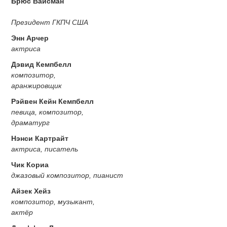
Брюс Вайсман
Президент ГКПЧ США
Энн Арчер
актриса
Дэвид Кемпбелл
композитор,
аранжировщик
Рэйвен Кейн Кемпбелл
певица, композитор,
драматург
Нэнси Картрайт
актриса, писатель
Чик Кориа
джазовый композитор, пианист
Айзек Хейз
композитор, музыкант,
актёр