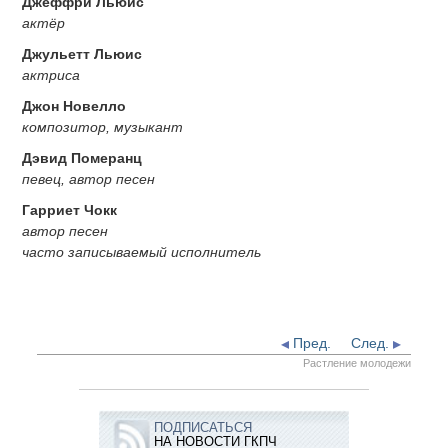
Джеффри Льюис
актёр
Джульетт Льюис
актриса
Джон Новелло
композитор, музыкант
Дэвид Померанц
певец, автор песен
Гарриет Чокк
автор песен
часто записываемый исполнитель
Пред.
След.
Растление молодежи
ПОДПИСАТЬСЯ
НА НОВОСТИ ГКПЧ