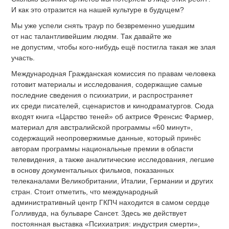
И как это отразится на нашей культуре в будущем?
Мы уже успели снять траур по безвременно ушедшим
от нас талантливейшим людям. Так давайте же
не допустим, чтобы кого-нибудь ещё постигла такая же злая
участь.
Международная Гражданская комиссия по правам человека
готовит материалы и исследования, содержащие самые
последние сведения о психиатрии, и распространяет
их среди писателей, сценаристов и кинодраматургов. Сюда
входят книга «Царство теней»
об актрисе Френсис Фармер,
материал для австралийской программы «60 минут»,
содержащий неопровержимые данные, который принёс
авторам программы национальные премии в области
телевидения, а также аналитические исследования, легшие
в основу документальных фильмов, показанных
телеканалами Великобритании, Италии, Германии и других
стран. Стоит отметить, что международный
административный центр ГКПЧ находится в самом сердце
Голливуда, на бульваре Сансет. Здесь же действует
постоянная выставка «Психиатрия: индустрия смерти»,