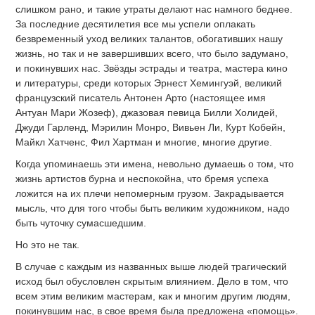
слишком рано, и такие утраты делают нас намного беднее.
За последние десятилетия все мы успели оплакать
безвременный уход великих талантов, обогативших нашу
жизнь, но так и не завершивших всего, что было задумано,
и покинувших нас. Звёзды эстрады и театра, мастера кино
и литературы, среди которых Эрнест Хемингуэй, великий
французский писатель Антонен Арто (настоящее имя
Антуан Мари Жозеф), джазовая певица Билли Холидей,
Джуди Гарленд, Мэрилин Монро, Вивьен Ли, Курт Кобейн,
Майкл Хатченс, Фил Хартман и многие, многие другие.
Когда упоминаешь эти имена, невольно думаешь о том, что
жизнь артистов бурна и неспокойна, что бремя успеха
ложится на их плечи непомерным грузом. Закрадывается
мысль, что для того чтобы быть великим художником, надо
быть чуточку сумасшедшим.
Но это не так.
В случае с каждым из названных выше людей трагический
исход был обусловлен скрытым влиянием. Дело в том, что
всем этим великим мастерам, как и многим другим людям,
покинувшим нас, в свое время была предложена «помощь».