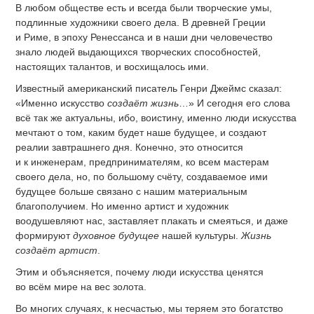
В любом обществе есть и всегда были творческие умы,
подлинные художники своего дела. В древней Греции
и Риме, в эпоху Ренессанса и в наши дни человечество
знало людей выдающихся творческих способностей,
настоящих талантов, и восхищалось ими.
Известный американский писатель Генри Джеймс сказал:
«Именно искусство
создаёт жизнь
…» И сегодня его слова
всё так же актуальны, ибо, воистину, именно люди искусства
мечтают о том, каким будет наше будущее, и создают
реалии завтрашнего дня. Конечно, это относится
и к инженерам, предпринимателям, ко всем мастерам
своего дела, но, по большому счёту, создаваемое ими
будущее больше связано с нашим материальным
благополучием. Но именно артист и художник
воодушевляют нас, заставляет плакать и смеяться, и даже
формируют
духовное будущее
нашей культуры.
Жизнь
создаёт артист
.
Этим и объясняется, почему люди искусства ценятся
во всём мире на вес золота.
Во многих случаях, к несчастью, мы теряем это богатство