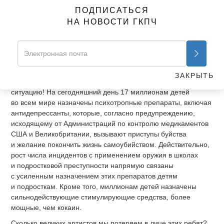
И какое же тогда будущее нам уготовано? Последуем ли
ПОДПИСАТЬСЯ
мы за такими лидерами общественного мнения в «дивный
НА НОВОСТИ ГКПЧ
новый мир» разрушенных семей, загубленных жизней, в мир
самоуничтожения и чахлых ремесленников, где на любой
случай есть таблетка или укол?
Если это заявление кажется вам паникёрством, то просто
посмотрите на цифры — они обещают именно такое
ЗАКРЫТЬ
будущее, если немедленно не вмешаться и не изменить
ситуацию! На сегодняшний день 17 миллионам детей
во всем мире назначены психотропные препараты, включая
антидепрессанты, которые, согласно предупреждению,
исходящему от Администраций по контролю медикаментов
США и Великобритании, вызывают приступы буйства
и желание покончить жизнь самоубийством. Действительно,
рост числа инцидентов с применением оружия в школах
и подростковой преступности напрямую связаны
с усиленным назначением этих препаратов детям
и подросткам. Кроме того, миллионам детей назначены
сильнодействующие стимулирующие средства, более
мощные, чем кокаин.
Сколько великих артистов мы потеряем в лице этих ребят?