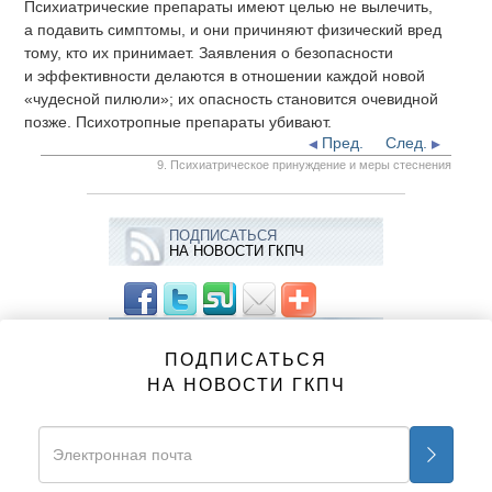
Психиатрические препараты имеют целью не вылечить,
а подавить симптомы, и они причиняют физический вред
тому, кто их принимает. Заявления о безопасности
и эффективности делаются в отношении каждой новой
«чудесной пилюли»; их опасность становится очевидной
позже. Психотропные препараты убивают.
Пред.
След.
9. Психиатрическое принуждение и меры стеснения
ПОДПИСАТЬСЯ
НА НОВОСТИ ГКПЧ
РОЛИКИ
ПОДПИСАТЬСЯ
Информационные видеоролики ГКПЧ
НА НОВОСТИ ГКПЧ
«Психиатрия: индустрия смерти»
1. Индустрия смерти
2. Истоки психиатрии