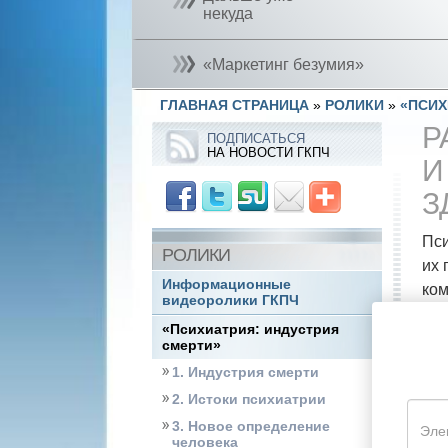
некуда
«Маркетинг безумия»
ГЛАВНАЯ СТРАНИЦА
»
РОЛИКИ
»
«ПСИХ
Р
ПОДПИСАТЬСЯ
НА НОВОСТИ ГКПЧ
И
З
Пси
РОЛИКИ
их 
Информационные
ком
видеоролики ГКПЧ
и п
«Психиатрия: индустрия
смерти»
1. Индустрия смерти
2. Истоки психиатрии
3. Новое определение
человека