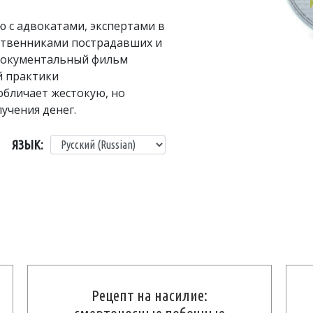
 с адвокатами, экспертами в
ственниками пострадавших и
 документальный фильм
й практики
обличает жестокую, но
чения денег.
ЯЗЫК:
Рецепт на насилие: