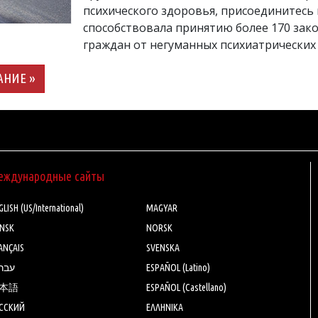
психического здоровья, присоединитесь 
способствовала принятию более 170 за
граждан от негуманных психиатрических
АНИЕ »
еждународные сайты
LISH (US/International)
MAGYAR
NSK
NORSK
ANÇAIS
SVENSKA
עבר
ESPAÑOL (Latino)
本語
ESPAÑOL (Castellano)
ССКИЙ
ΕΛΛΗΝΙΚA