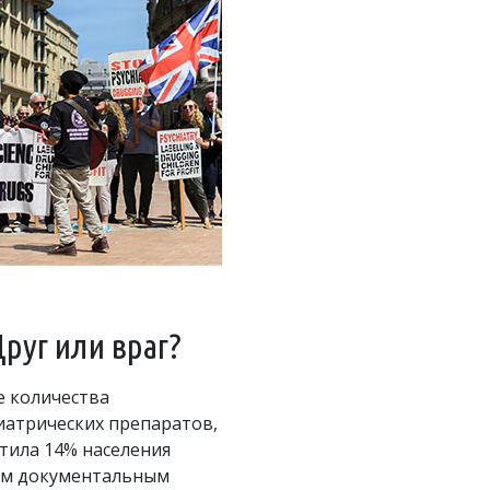
руг или враг?
 количества
атрических препаратов,
тила 14% населения
им документальным