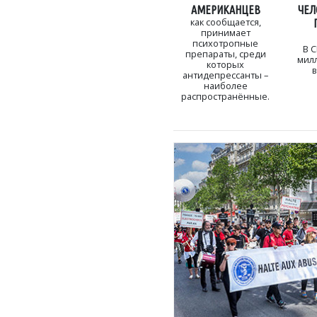
АМЕРИКАНЦЕВ
ЧЕЛ
как сообщается,
принимает
психотропные
В С
препараты, среди
милл
которых
в
антидепрессанты –
наиболее
распространённые.