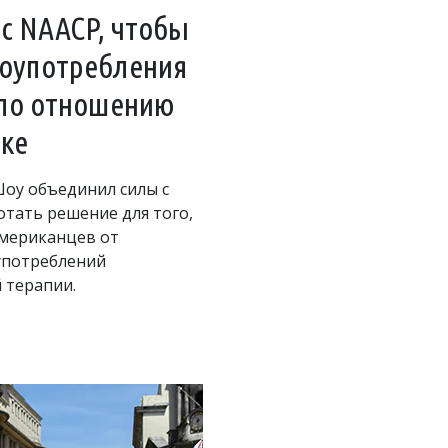
с NAACP, чтобы
лоупотребления
 по отношению
ке
оу объединил силы с
отать решение для того,
американцев от
употреблений
 терапии.