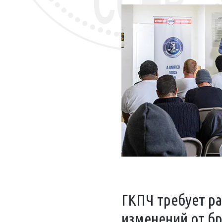
ГКПЧ требует р
изменений от б