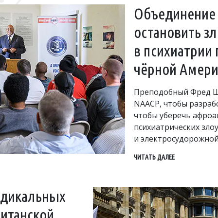
Объединение 
остановить з
в психиатрии
чёрной Амери
Преподобный Фред Ш
NAACP, чтобы разраб
чтобы уберечь афро
психиатрических зло
и электросудорожной
ЧИТАТЬ ДАЛЕЕ
адикальных
ританской