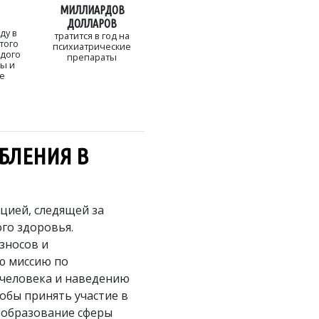
МИЛЛИАРДОВ
о
ДОЛЛАРОВ
ду в
тратится в год на
того
психиатрические
ждого
препараты
ы и
не
БЛЕНИЯ В
цией, следящей за
го здоровья.
взносов и
ю миссию по
 человека и наведению
обы принять участие в
еобразование сферы