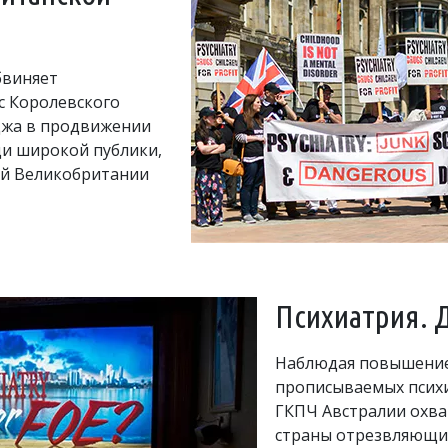
бвиняет
с Королевского
джа в продвижении
ди широкой публики,
ей Великобритании
Психиатрия. Д
Наблюдая повышение
прописываемых психи
ГКПЧ Австралии охва
страны отрезвляющ