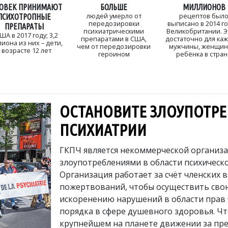
ОВЕК ПРИНИМАЮТ
БОЛЬШЕ
МИЛЛИОНОВ
людей умерло от
рецептов был
ПСИХОТРОПНЫЕ
передозировки
выписано в 2014 го
ПРЕПАРАТЫ
психиатрическими
Великобритании. Э
ША в 2017 году; 3,2
препаратами в США,
достаточно для ка
иона из них – дети,
чем от передозировки
мужчины, женщин
 возрасте 12 лет
героином
ребёнка в стра
ОСТАНОВИТЕ ЗЛОУПОТРЕ
ПСИХИАТРИИ
ГКПЧ является некоммерческой организа
злоупотреблениями в области психическо
Организация работает за счёт членских 
пожертвований, чтобы осуществить сво
искоренению нарушений в области прав
порядка в сфере душевного здоровья. Чт
крупнейшем на планете движении за пр