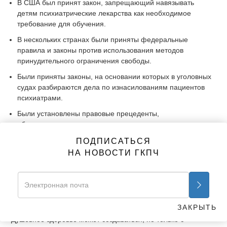
В США был принят закон, запрещающий навязывать
детям психиатрические лекарства как необходимое
требование для обучения.
В нескольких странах были приняты федеральные
правила и законы против использования методов
принудительного ограничения свободы.
Были приняты законы, на основании которых в уголовных
судах разбираются дела по изнасилованиям пациентов
психиатрами.
Были установлены правовые прецеденты,
обеспечивающие пациентам, в отношении которых
психиатрами были совершены злоупотребления, право
ПОДПИСАТЬСЯ
подавать иск в гражданском суде и получать компенсацию
НА НОВОСТИ ГКПЧ
ущерба, нанесённого психиатрическим лечением, которое
к ним применялось.
Тысячи граждан были освобождены от незаконного
лишения свободы и восстановлены в законных и
гражданских правах.
ЗАКРЫТЬ
Душевное здоровье может создаваться, но только с