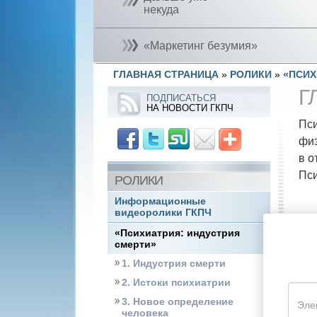
некуда
«Маркетинг безумия»
ГЛАВНАЯ СТРАНИЦА
»
РОЛИКИ
»
«ПСИХ
Г
ПОДПИСАТЬСЯ
НА НОВОСТИ ГКПЧ
Пси
физ
в о
Пси
РОЛИКИ
Информационные
видеоролики ГКПЧ
«Психиатрия: индустрия
смерти»
1. Индустрия смерти
2. Истоки психиатрии
3. Новое определение
человека