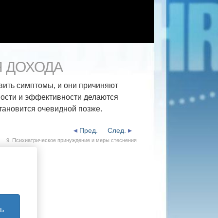
Я ДОХОДА
вить симптомы, и они причиняют
сности и эффективности делаются
тановится очевидной позже.
Пред.
След.
9. Психиатрическое принуждение и меры стеснения
ь