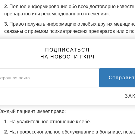
2.
Полное информирование обо всех достоверно известн
препаратов или рекомендованного «лечения».
3.
Право получать информацию о любых других медицинск
связаны с приёмом психиатрических препаратов или с п
4.
Право отказаться от любого лечения, которое пациент 
ПОДПИСАТЬСЯ
и один человек не должен подвергаться психиатрическому
НА НОВОСТИ ГКПЧ
ей воли.
и один человек, будь то мужчина, женщина или ребёнок, н
так называемого душевного расстройства без справедливог
Отправит
сутствии адвоката.
и одного человека нельзя помещать в психиатрическую боль
ЗА
религиозные, политические и иные взгляды.
аждый пациент имеет право:
1.
На уважительное отношение к себе.
2.
На профессиональное обслуживание в больнице, незав