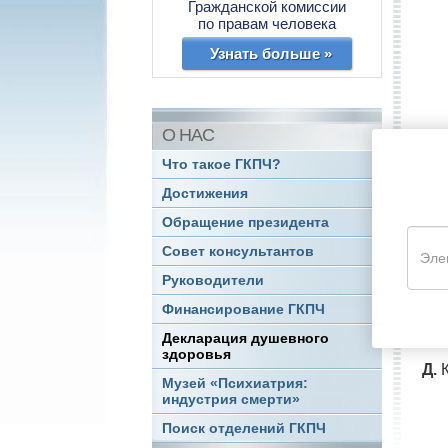
Гражданской комиссии
по правам человека
Узнать больше »
О НАС
Что такое ГКПЧ?
Б.
Н
Достижения
сво
Обращение президента
В.
Н
Совет консультантов
за 
при
Руководители
Финансирование ГКПЧ
Г.
Н
за 
Декларация душевного
здоровья
Д.
К
Музей «Психиатрия:
индустрия смерти»
Поиск отделений ГКПЧ