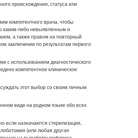
ьного происхождения, статуса или
им компетентного врача, чтобы
но каким-либо невыявленным и
ием, а также правом на повторный
ком заключении по результатам первого
ке с использованием диагностического
ведено компетентное клиническое
суждать этот выбор со своим личным
нном виде на родном языке обо всех
нно если назначаются стерилизация,
 лоботомия (или любая другая
вленная на выработку рефлекса