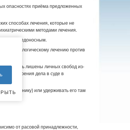
ых опасностях приёма предложенных
их способах лечения, которые не
сихиатрическими методами лечения.
считает вредоносным.
 или психологическому лечению против
е могут быть лишены личных свобод из-
о рассмотрения дела в суде в
ь
ницу (клинику) или удерживать его там
КРЫТЬ
исимо от расовой принадлежности,