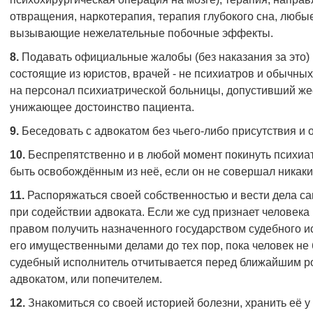
отвращения, наркотерапия, терапия глубокого сна, любы
вызывающие нежелательные побочные эффекты.
8.
Подавать официальные жалобы (без наказания за это)
состоящие из юристов, врачей - не психиатров и обычны
на персонал психиатрической больницы, допустивший же
унижающее достоинство пациента.
9.
Беседовать с адвокатом без чьего-либо присутствия и 
10.
Беспрепятственно и в любой момент покинуть психиат
быть освобождённым из неё, если он не совершал никак
11.
Распоряжаться своей собственностью и вести дела са
при содействии адвоката. Если же суд признает человек
правом получить назначенного государством судебного и
его имущественными делами до тех пор, пока человек не
судебный исполнитель отчитывается перед ближайшим ро
адвокатом, или попечителем.
12.
Знакомиться со своей историей болезни, хранить её у 