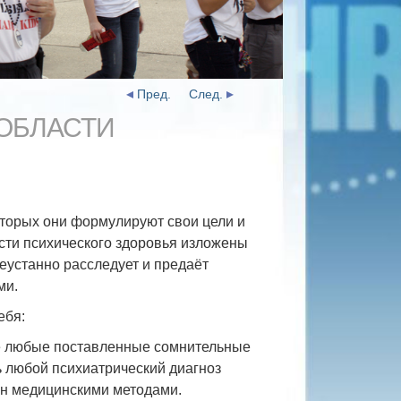
Пред.
След.
 ОБЛАСТИ
оторых они формулируют свои цели и
асти психического здоровья изложены
еустанно расследует и предаёт
ми.
ебя:
 любые поставленные сомнительные
ь любой психиатрический диагноз
ён медицинскими методами.