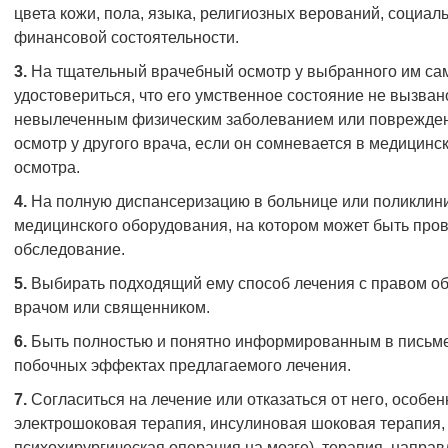
цвета кожи, пола, языка, религиозных верований, социал
финансовой состоятельности.
3.
На тщательный врачебный осмотр у выбранного им сам
удостовериться, что его умственное состояние не вызва
невылеченным физическим заболеванием или поврежден
осмотр у другого врача, если он сомневается в медицинс
осмотра.
4.
На полную диспансеризацию в больнице или поликлини
медицинского оборудования, на котором может быть про
обследование.
5.
Выбирать подходящий ему способ лечения с правом об
врачом или священником.
6.
Быть полностью и понятно информированным в письме
побочных эффектах предлагаемого лечения.
7.
Согласиться на лечение или отказаться от него, особе
электрошоковая терапия, инсулиновая шоковая терапия,
психохирургическая операция на мозге), терапия, напра