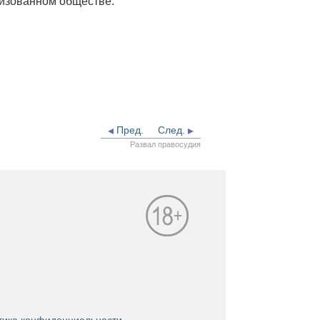
лизованном обществе.
Пред.
След.
Развал правосудия