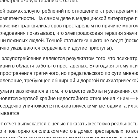
электрошоковую терапию с 65 лет.
ой размах злоупотреблений по отношению к престарелым н
омпетентности. На самом деле в медицинской литературе 
начения транквилизаторов престарелым по причине много
ледования показывают, что электрошоковая терапия значи
ни пожилых людей. Точной статистики никто не ведет (поск
чно указываются сердечные и другие приступы).
 злоупотребления являются результатом того, что психиат
иции в области заботы о престарелых. Благодаря этому пс
пространения трагичного, но предательского по сути мнения
олевание, требующее обширной и дорогой психиатрической
ультат заключается в том, что вместо заботы и уважения,
новятся жертвой крайне недостойного отношения к ним — и
сердечно уничтожается психиатрическими методами, а их 
ывается.
т отчёт выпускается с целью показать жестокую реальность,
о и повторяются слишком часто в домах престарелых по вс