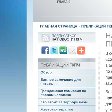
ГЛАВА 9
ГЛАВНАЯ СТРАНИЦА
»
ПУБЛИКАЦИИ ГК
Н
ПОДПИСАТЬСЯ
НА НОВОСТИ ГКПЧ
П
В с
«со
ПУБЛИКАЦИИ ГКПЧ
в б
по 
Обзор
пре
Важное замечание для
заб
читателя
Гражданская комиссия по
Без
правам человека
при
Кто стоит за терроризмом
дос
Жестокая терапия
у н