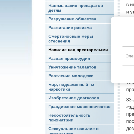
в и
Навязывание препаратов
детям
и у
уро
Разрушение общества
суп
Разжигание расизма
Фар
Смертоносные меры
стеснения
пов
Насилие над престарелыми
Шар
уже
Развал правосудия
не 
Уничтожение талантов
наз
Растление молодежи
Тем
мир, подсаженный на
наркотики
пра
Изобретение диагнозов
83-
Грандиозное мошенничество
«зд
пре
Несостоятельность
психиатрии
пос
доз
Сексуальное насилие в
психиатрии