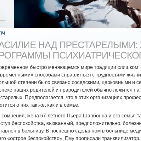
ПЧ
АСИЛИЕ НАД ПРЕСТАРЕЛЫМИ:
РОГРАММЫ ПСИХИАТРИЧЕСКО
овременном быстро меняющемся мире традиции слишком ч
временными» способами справляться с трудностями жизни
ольшой степени было связано соседскими, церковными и с
опеке наших родителей и прародителей обычно ложится на 
старелых. Предполагается, что в этих организациях проф
отится о них так же, как и в семье.
 сомнения, жена 67-летнего Пьера Шарбонна и его семья та
ступ беспокойства, вызванный, предположительно, болезн
тавлен в больницу. В поспешно сделанном в больнице меди
его «острое беспокойство». Ему прописали транквилизатор.