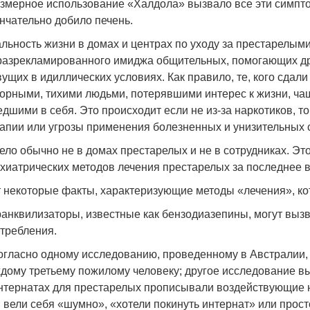
змерное использование «Халдола» вызвало все эти симпто
нчательно добило печень.
льность жизни в домах и центрах по уходу за престарелыми
разрекламированного имиджа общительных, помогающих др
ущих в идиллических условиях. Как правило, те, кого сдал
орными, тихими людьми, потерявшими интерес к жизни, чащ
дшими в себя. Это происходит если не из-за наркотиков, т
апии или угрозы применения болезненных и унизительных 
ело обычно не в домах престарелых и не в сотрудниках. Эт
хиатрических методов лечения престарелых за последнее 
 некоторые факты, характеризующие методы «лечения», ко
ранквилизаторы, известные как бензодиазепины, могут выз
требления.
огласно одному исследованию, проведенному в Австралии
дому третьему пожилому человеку; другое исследование 
нтернатах для престарелых прописывали воздействующие на
 вели себя «шумно», «хотели покинуть интернат» или прост