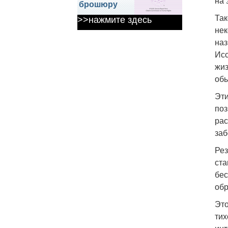
на 
брошюру
Так
>>нажмите здесь
нек
наз
Исс
жиз
обы
Эти
поз
рас
заб
Рез
ста
бес
обр
Это
тих