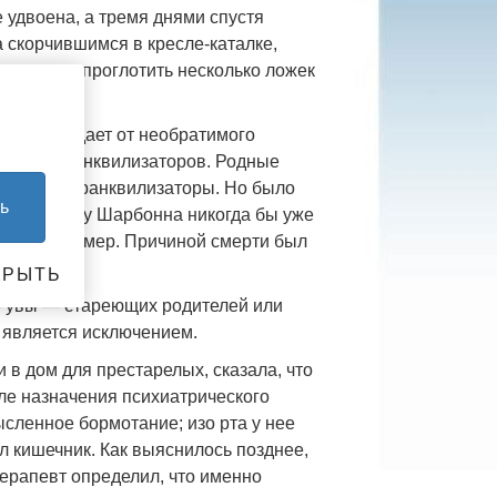
е удвоена, а тремя днями спустя
а скорчившимся в кресле-каталке,
 лишь мог проглотить несколько ложек
жно, страдает от необратимого
льных транквилизаторов. Родные
вать ему транквилизаторы. Но было
ь
казал, что у Шарбонна никогда бы уже
 Шарбонн умер. Причиной смерти был
КРЫТЬ
 — увы — стареющих родителей или
е является исключением.
в дом для престарелых, сказала, что
сле назначения психиатрического
сленное бормотание; изо рта у нее
л кишечник. Как выяснилось позднее,
ерапевт определил, что именно