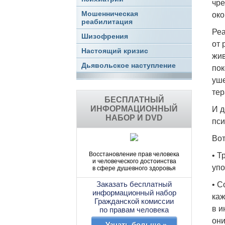
чре
Мошенническая
око
реабилитация
Реа
Шизофрения
от 
Настоящий кризис
жив
Дьявольское наступление
пок
уше
тер
БЕСПЛАТНЫЙ
ИНФОРМАЦИОННЫЙ
И д
НАБОР И DVD
пси
Вот
Восстановление прав человека
• Т
и человеческого достоинства
упо
в сфере душевного здоровья
Заказать бесплатный
• С
информационный набор
каж
Гражданской комиссии
в и
по правам человека
они
Узнать больше »