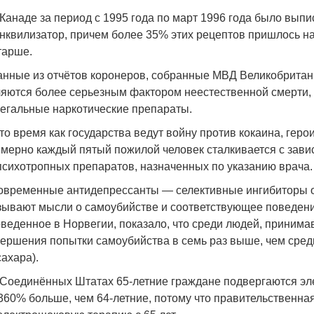
 Канаде за период с 1995 года по март 1996 года было вы
нквилизатор, причем более 35% этих рецептов пришлось на
тарше.
анные из отчётов коронеров, собранные МВД Великобритан
яются более серьезным фактором неестественной смерти, че
егальные наркотические препараты.
 то время как государства ведут войну против кокаина, геро
мерно каждый пятый пожилой человек сталкивается с зави
психотропных препаратов, назначенных по указанию врача.
овременные антидепрессанты — селективные ингибиторы о
ывают мысли о самоубийстве и соответствующее поведение
веденное в Норвегии, показало, что среди людей, принима
ершения попытки самоубийства в семь раз выше, чем среди
сахара).
 Соединённых Штатах 65-летние граждане подвергаются э
360% больше, чем 64-летние, потому что правительственна