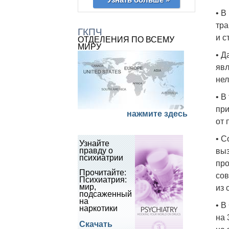
• В
тра
ГКПЧ
и с
ОТДЕЛЕНИЯ ПО ВСЕМУ
МИРУ
• Д
явл
нел
• В
при
нажмите здесь
от 
• С
Узнайте
правду о
выз
психиатрии
про
Прочитайте:
сов
Психиатрия:
мир,
из 
подсаженный
на
• В
наркотики
на 
Скачать