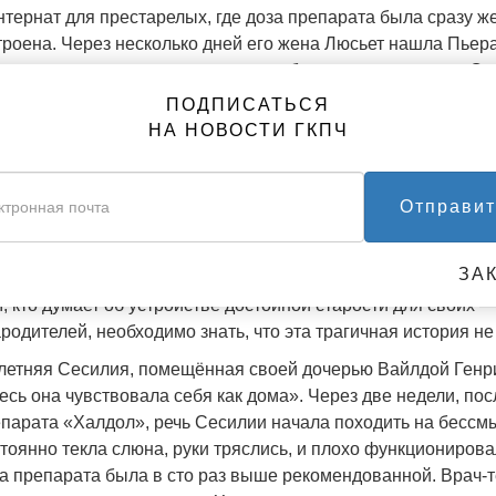
нтернат для престарелых, где доза препарата была сразу ж
троена. Через несколько дней его жена Люсьет нашла Пьер
нившим голову на грудь и не способным передвигаться. Он
а-пюре.
ПОДПИСАТЬСЯ
НА НОВОСТИ ГКПЧ
мацевт предупредил Люсьет, что господин Шарбонн, возмо
реждения нервной системы, вызываемого применением си
бонна позвонили в интернат и потребовали прекратить да
Отправит
 слишком поздно. Паралич сковал его язык. Позднее врач с
восстановились глотательные функции. Через девять дней
ван инфаркт.
ЗА
, кто думает об устройстве достойной старости для своих
родителей, необходимо знать, что эта трагичная история н
летняя Сесилия, помещённая своей дочерью Вайлдой Генри 
есь она чувствовала себя как дома». Через две недели, по
парата «Халдол», речь Сесилии начала походить на бессмы
тоянно текла слюна, руки тряслись, и плохо функционирова
а препарата была в сто раз выше рекомендованной. Врач-т