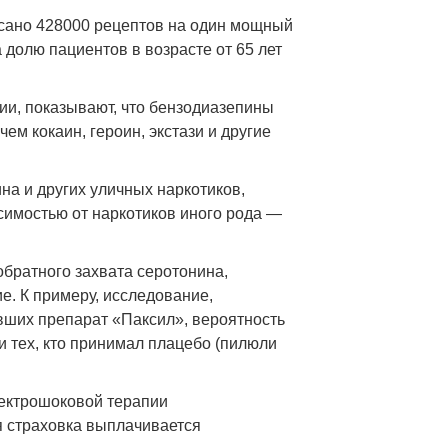
писано 428000 рецептов на один мощный
 долю пациентов в возрасте от 65 лет
ии, показывают, что бензодиазепины
м кокаин, героин, экстази и другие
ина и других уличных наркотиков,
симостью от наркотиков иного рода —
братного захвата серотонина,
. К примеру, исследование,
вших препарат «Паксил», вероятность
 тех, кто принимал плацебо (пилюли
лектрошоковой терапии
я страховка выплачивается