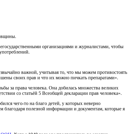
довщины.
 негосударственными организациями и журналистами, чтобы
оупотреблений.
езвычайно важной, учитывая то, что мы можем противостоять
ишены своих прав и что их можно пичкать препаратами».
ьбы за права человека. Она добилась множества великих
тствии со статьёй 5 Всеобщей декларации прав человека».
бился чего-то на благо детей, у которых неверно
ым благодаря полезной информации и документам, которые я