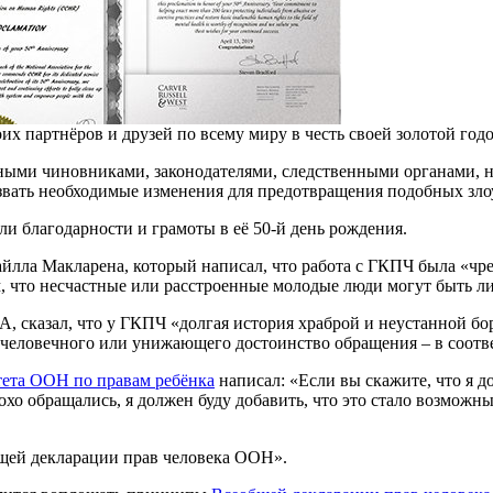
х партнёров и друзей по всему миру в честь своей золотой го
енными чиновниками, законодателями, следственными органами,
ызвать необходимые изменения для предотвращения подобных зл
и благодарности и грамоты в её 50-й день рождения.
айлла Макларена, который написал, что работа с ГКПЧ была «чр
, что несчастные или расстроенные молодые люди могут быть л
 сказал, что у ГКПЧ «долгая история храброй и неустанной бор
счеловечного или унижающего достоинство обращения – в соотве
ета ООН по правам ребёнка
написал: «Если вы скажите, что я до
хо обращались, я должен буду добавить, что это стало возможн
щей декларации прав человека ООН».