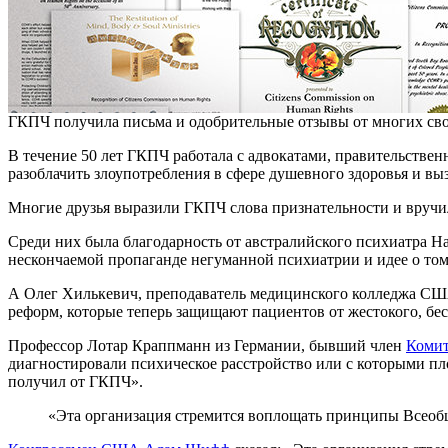
ГКПЧ получила письма и одобрительные отзывы от многих свои
В течение 50 лет ГКПЧ работала с адвокатами, правительств
разоблачить злоупотребления в сфере душевного здоровья и в
Многие друзья выразили ГКПЧ слова признательности и вручил
Среди них была благодарность от австралийского психиатра Н
нескончаемой пропаганде негуманной психиатрии и идее о том
А Олег Хилькевич, преподаватель медицинского колледжа США,
реформ, которые теперь защищают пациентов от жестокого, бе
Профессор Лотар Краппманн из Германии, бывший член
Комит
диагностировали психическое расстройство или с которыми пло
получил от ГКПЧ».
«Эта организация стремится воплощать принципы Всеоб